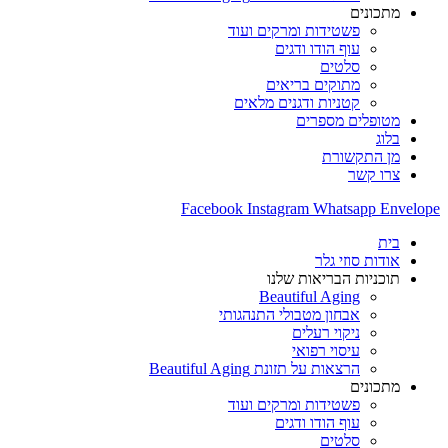
מתכונים
פשטידות ומרקים ועוד
עוף הודו ודגים
סלטים
מתוקים בריאים
קטניות ודגנים מלאים
מטופלים מספרים
בלוג
מן התקשורת
צרו קשר
Facebook
Instagram
Whatsapp
Envelope
בית
אודות סוזי גלר
תוכניות הבריאות שלנו
Beautiful Aging
אבחון מטבולי התנהגותי
ניקוי רעלים
עיסוי רפואי
הרצאות על תזונת Beautiful Aging
מתכונים
פשטידות ומרקים ועוד
עוף הודו ודגים
סלטים