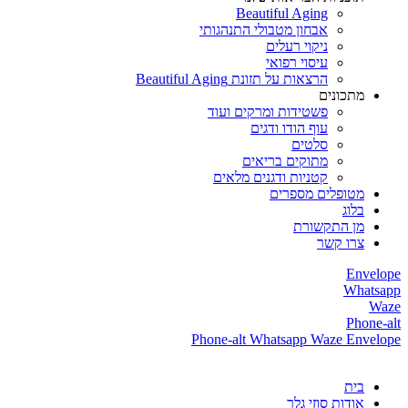
Beautiful Aging
אבחון מטבולי התנהגותי
ניקוי רעלים
עיסוי רפואי
הרצאות על תזונת Beautiful Aging
מתכונים
פשטידות ומרקים ועוד
עוף הודו ודגים
סלטים
מתוקים בריאים
קטניות ודגנים מלאים
מטופלים מספרים
בלוג
מן התקשורת
צרו קשר
Envelope
Whatsapp
Waze
Phone-alt
Phone-alt
Whatsapp
Waze
Envelope
בית
אודות סוזי גלר