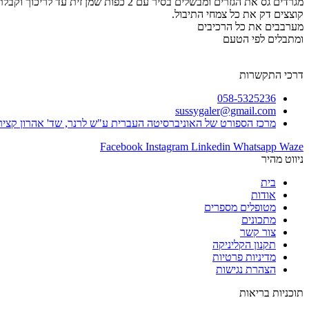
מגרדים גס את הגזרים ומבשלים בסיר עם 2 כפות שמן זית עד לריכוך וקבלת ריח כרמל.
קוצצים דק את כל צמחי התיבול.
מערבבים את כל הרכיבים
ומתבלים לפי הטעם
דרכי התקשרות
058-5325236
sussygaler@gmail.com
מרכז הספורט של האוניברסיטה העברית ע"ש לרנר, שד' אהרון קציר 1 הר הצופים, ירושלים
Facebook
Instagram
Linkedin
Whatsapp
Waze
ניווט מהיר
בית
אודות
מטופלים מספרים
מתכונים
צור קשר
תקנון הקליניקה
מדיניות פרטיות
הצהרת נגישות
תוכניות בריאות