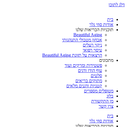
דלג לתוכן
בית
אודות סוזי גלר
תוכניות הבריאות שלנו
Beautiful Aging
אבחון מטבולי התנהגותי
ניקוי רעלים
עיסוי רפואי
הרצאות על תזונת Beautiful Aging
מתכונים
פשטידות ומרקים ועוד
עוף הודו ודגים
סלטים
מתוקים בריאים
קטניות ודגנים מלאים
מטופלים מספרים
בלוג
מן התקשורת
צרו קשר
בית
אודות סוזי גלר
תוכניות הבריאות שלנו