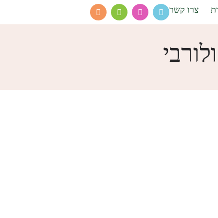
ת
צרו קשר
לורבי