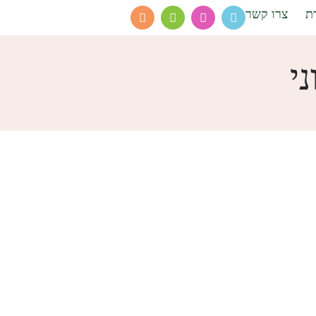
ת
צרו קשר
ני