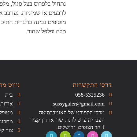
נתחיל בלפרוס בצל סגול, מלפפו
לרבעים או שמיניות. נערבב א
מוסיפים גבינה בולגרית חתיכה
מלח ופלפל שחור.
דרכי התקשרות
ניווט מה
058-5325236
בית
sussygaler@gmail.com
אודות
מרכז הספורט של האוניברסיטה
מטופל
העברית ע"ש לרנר, שד' אהרון קציר
מתכוני
1 הר הצופים, ירושלים.
צור ק